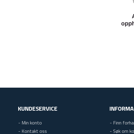
opp
KUNDESERVICE
INFORMA
- Min konto
- Finn forha
- Kontakt oss
- Søk om k