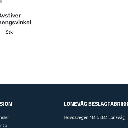
Avstiver
hengsvinkel
Stk
SJON
LONEVÅG BESLAGFABRIKK
ndler
Hovdavegen 18, 5282 Lonevåg
onto