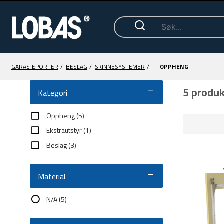
GARASJEPORTER
/
BESLAG
/
SKINNESYSTEMER
/
OPPHENG
5 produ
Kategori
Oppheng
(5)
Ekstrautstyr
(1)
Beslag
(3)
Material
N/A
(5)