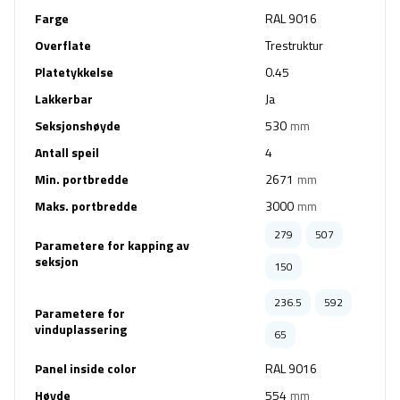
Farge
RAL 9016
Overflate
Trestruktur
Platetykkelse
0.45
Lakkerbar
Ja
Seksjonshøyde
530
mm
Antall speil
4
Min. portbredde
2671
mm
Maks. portbredde
3000
mm
279
507
Parametere for kapping av
seksjon
150
236.5
592
Parametere for
vinduplassering
65
Panel inside color
RAL 9016
Høyde
554
mm