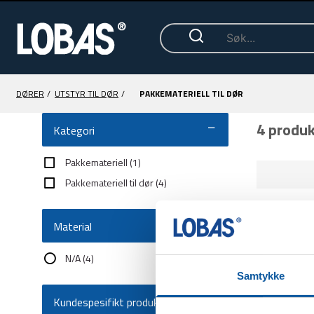
DØRER
/
UTSTYR TIL DØR
/
PAKKEMATERIELL TIL DØR
4 produ
Kategori
Pakkemateriell
(1)
Pakkemateriell til dør
(4)
Material
N/A
(4)
Samtykke
Kundespesifikt produkt