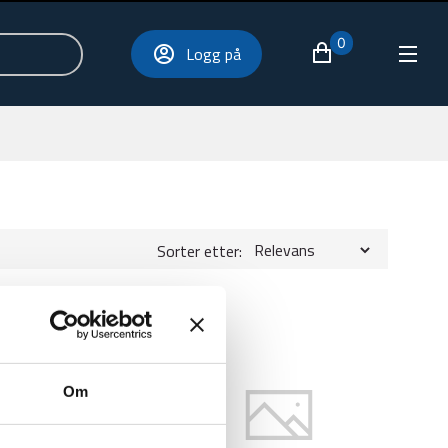
0
Logg på
Sorter etter:
Om