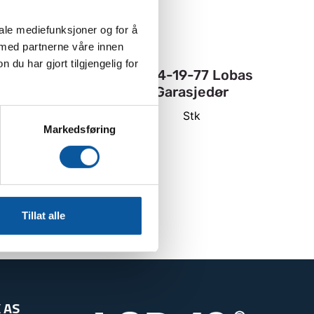
iale mediefunksjoner og for å
 med partnerne våre innen
u har gjort tilgjengelig for
leplast små 2
GA-4-19-77 Lobas
50 cm a 150 m
Garasjedør
(87468)
Stk
Markedsføring
Stk
Tillat alle
 AS