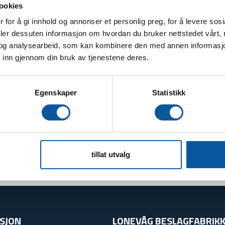
ookies
 for å gi innhold og annonser et personlig preg, for å levere sos
deler dessuten informasjon om hvordan du bruker nettstedet vårt,
og analysearbeid, som kan kombinere den med annen informasjon d
kfilm 500mm,
Etikett Thermo
Bob
 inn gjennom din bruk av tjenestene deres.
my, 76mm
78x186 25mm
lag 
kjerne
kjerne
Egenskaper
Statistikk
RL
stk
tillat utvalg
SJON
LONEVÅG BESLAGFABRIKK