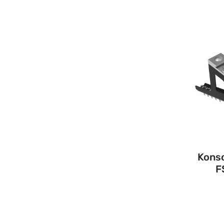
Konso
F