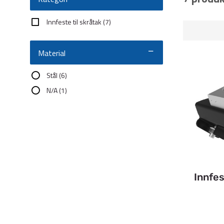
Innfeste til skråtak
(7)
Material
Stål
(6)
N/A
(1)
Innfe