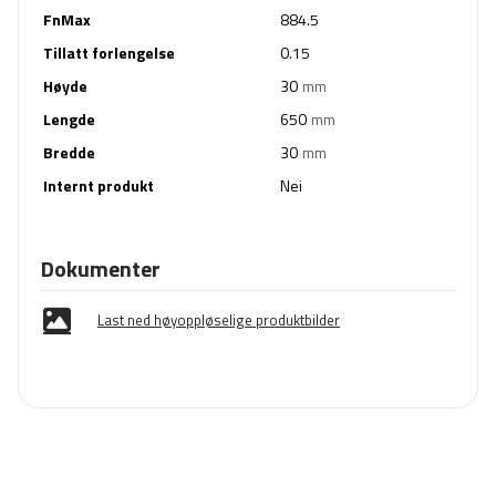
FnMax
884.5
Tillatt forlengelse
0.15
Høyde
30
mm
Lengde
650
mm
Bredde
30
mm
Internt produkt
Nei
Dokumenter
Last ned høyoppløselige produktbilder