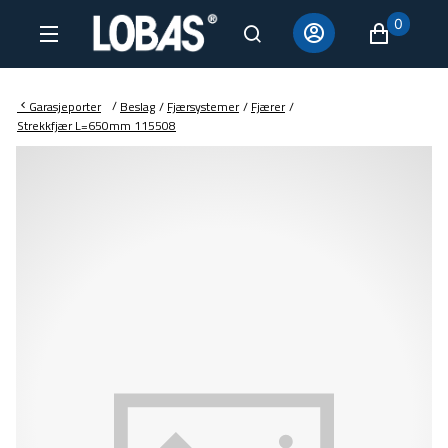
0
/
Garasjeporter
Beslag
/
Fjærsystemer
/
Fjærer
/
Strekkfjær L=650mm 115508