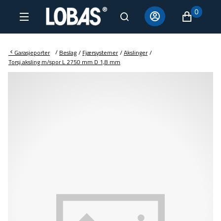
0
/
Garasjeporter
Beslag
/
Fjærsystemer
/
Akslinger
/
Torsj.aksling m/spor L 2750 mm D 1,8 mm