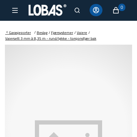
0
/
Garasjeporter
Beslag
/
Fjærsystemer
/
Vaiere
/
Vaiersett 3 mm à 8,35 m - rund/løkke - torsjonsfjær bak