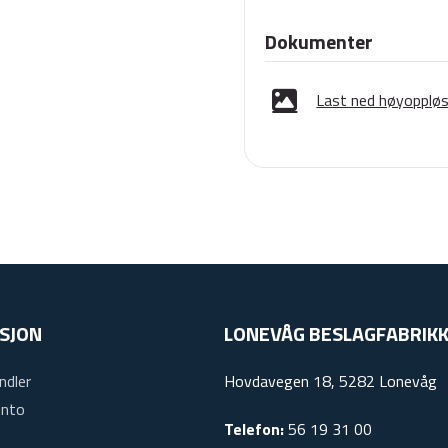
Dokumenter
Last ned høyoppløse
SJON
LONEVÅG BESLAGFABRIKK
ndler
Hovdavegen 18, 5282 Lonevåg
onto
Telefon:
56 19 31 00