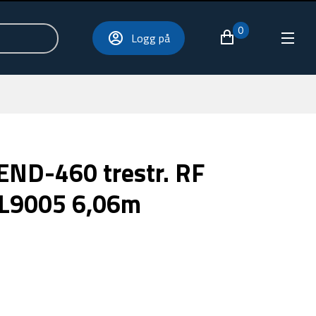
0
Logg på
END-460 trestr. RF
AL9005 6,06m