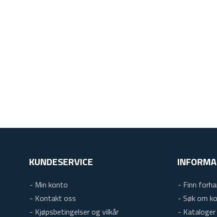
KUNDESERVICE
INFORMA
- Min konto
- Finn forha
- Kontakt oss
- Søk om k
- Kjøpsbetingelser og vilkår
- Kataloger