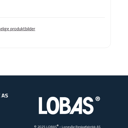
lige produktbilder
 AS
®
© 2025 LOBAS
- Lonevåg Beslagfabrikk AS