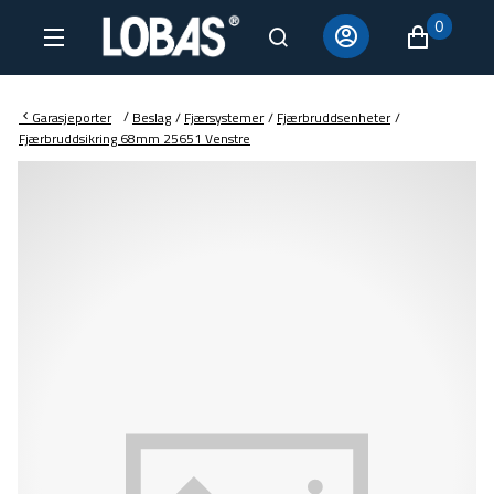
0
/
Garasjeporter
Beslag
/
Fjærsystemer
/
Fjærbruddsenheter
/
Fjærbruddsikring 68mm 25651 Venstre