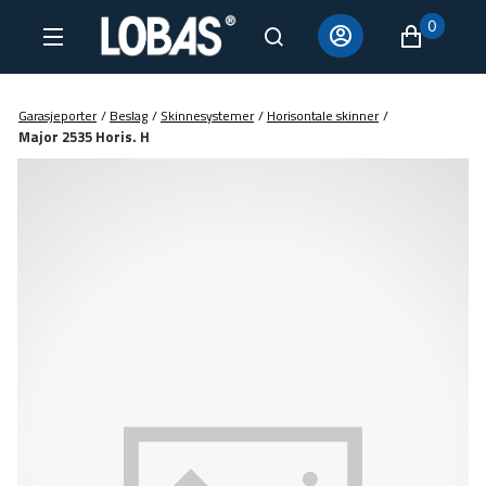
0
Garasjeporter
/
Beslag
/
Skinnesystemer
/
Horisontale skinner
/
Major 2535 Horis. H