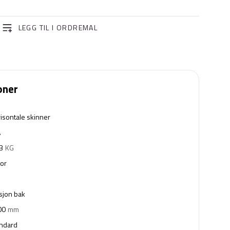
LEGG TIL I ORDREMAL
oner
isontale skinner
A
3
KG
or
sjon bak
00
mm
andard