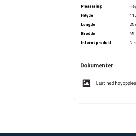
Plassering
Hø
Høyde
11
Lengde
25
Bredde
45
Internt produkt
Nei
Dokumenter
Last ned høyoppløse