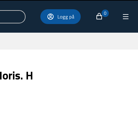
0
Logg på
oris. H