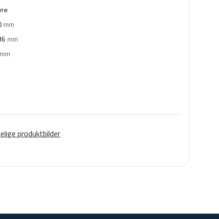
yre
0
mm
36
mm
mm
lige produktbilder