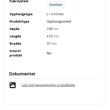
Fjærsystem
Strekkfjær
Opphengstype
L = 410 mm
Produkttype
Opphengsvinkel
Høyde
100
mm
Lengde
410
mm
Bredde
37
mm
Internt
Nei
produkt
Dokumenter
Last ned høyoppløselige produktbilder