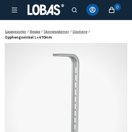
0
Garasjeporter
/
Beslag
/
Skinnesystemer
/
Oppheng
/
Opphengsvinkel L=410mm