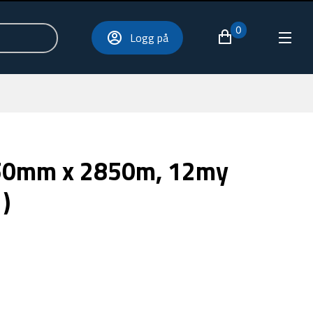
0
Logg på
250mm x 2850m, 12my
)