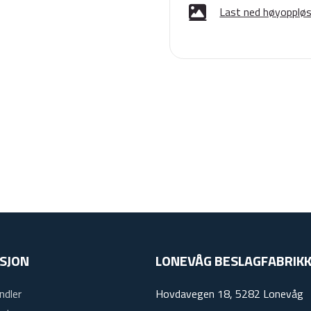
Last ned høyoppløse
SJON
LONEVÅG BESLAGFABRIKK
ndler
Hovdavegen 18, 5282 Lonevåg