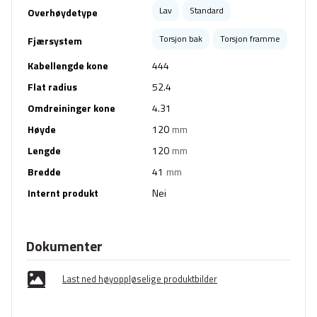
Lav
Standard
Overhøydetype
Torsjon bak
Torsjon framme
Fjærsystem
Kabellengde kone
444
Flat radius
52.4
Omdreininger kone
4.31
Høyde
120
mm
Lengde
120
mm
Bredde
41
mm
Internt produkt
Nei
Dokumenter
Last ned høyoppløselige produktbilder