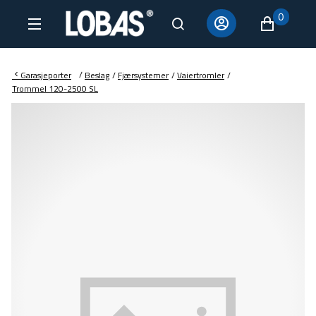
0
/
Garasjeporter
Beslag
/
Fjærsystemer
/
Vaiertromler
/
Trommel 120-2500 SL